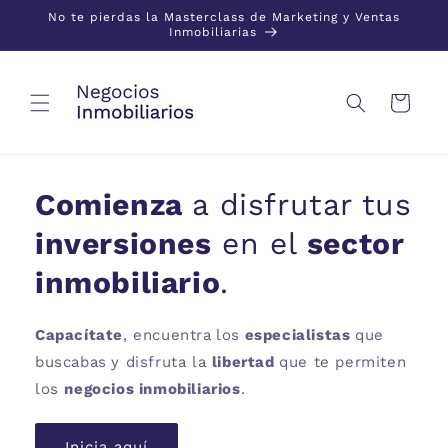
Ir al
No te pierdas la Masterclass de Marketing y Ventas
contenido
Inmobiliarias
Carrito
Comienza
a disfrutar tus
inversiones
en el
sector
inmobiliario
.
Capacítate
, encuentra
los
especialistas
que
buscabas
y disfruta la
libertad
que te permiten
los
negocios inmobiliarios
.
Inicia aquí