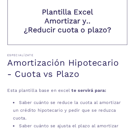
Abrir
elemento
multimedia
ESPECIALÍZATE
1
Amortización Hipotecario
en
una
- Cuota vs Plazo
ventana
modal
Esta plantilla base en excel
te servirá para:
Saber cuánto se reduce la cuota al amortizar
un crédito hipotecario y pedir que se reduzca
cuota.
Saber cuánto se ajusta el plazo al amortizar