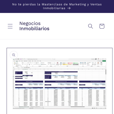
Ir al
No te pierdas la Masterclass de Marketing y Ventas
contenido
Inmobiliarias
Carrito
Ir a la
información
del
producto